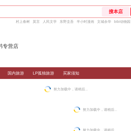
村上春树
莫言
人民文学
东野圭吾
半小时漫画
文城余华
bibi动物园
书专营店
国内旅游
LP孤独旅游
买家须知
努力加载中，请稍后...
努力加载中，请稍后...
努力加载中，请稍后...