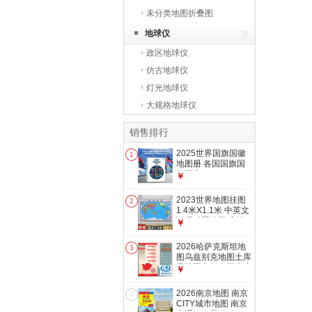
未分类地图折叠图
地球仪
政区地球仪
仿古地球仪
灯光地球仪
大规格地球仪
销售排行
2025世界国旗国徽
1
地图册 各国国旗国
徽图案170x240mm
￥
各个国家 世界地图
集各国介绍地图大洲
2023世界地图挂图
2
地图工具书 194个国
1.4米X1.1米 中英文
家和地区
双语对照地图 高清
￥
印刷防水覆膜带挂杆
挂绳
2026哈萨克斯坦地
3
图乌兹别克地图土库
曼地图吉尔吉塔吉克
￥
地图 中亚五国地图
2026南京地图 南京
4
CITY城市地图 南京