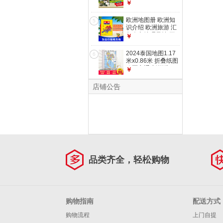
交通旅游图 南京
￥
欧洲地图册 欧洲知
5
识介绍 欧洲旅游 汇
集人文地理风情 平
￥
装32开 大比例尺 中
外对照
2024泰国地图1.17
6
米x0.86米 折叠纸图
政区交通 新增港
￥
口、航海线，完善了
海运交通
店铺公告
品类齐全，轻松购物
购物指南
配送方式
购物流程
上门自提